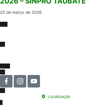
2026 – SINPRO TAUBATE
20 de março de 2026
Fique sócio, juntos
somos mais fortes !
Venha se associar e juntar-se a força que impulsiona
melhorias na educação e na valorização da nossa classe!
Localização
Sede