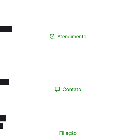
Rua Carneiro de Souza, 66 - sala 76
Edifício Santa Marina - Centro
12010-070 - Taubaté/SP
Atendimento
Ligue e faça seu
agendamento presencial
Segunda a Sexta-feira:
08h às 17h
Contato
(12) 98193.0165
contato@sinprotaubateeregiao.org.br
sinpropinda@gmail.com
Filiação