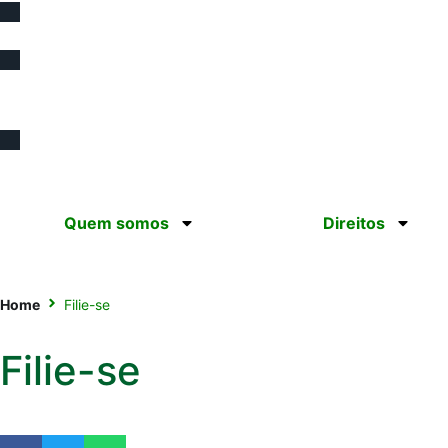
(12) 98193.0165
contato@sinprotaubateeregiao.org.
Quem somos
Direitos
Home
Filie-se
Filie-se