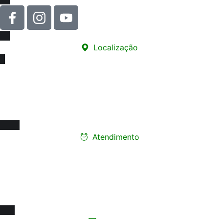
Localização
Sede
Rua Carneiro de Souza, 66 - sala 76
Edifício Santa Marina - Centro
12010-070 - Taubaté/SP
Atendimento
Ligue e faça seu
agendamento presencial
Segunda a Sexta-feira:
08h às 17h