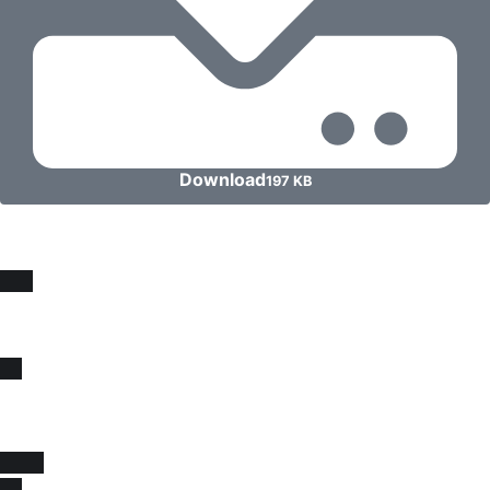
Download
197 KB
Fique sócio, juntos
somos mais fortes !
Venha se associar e juntar-se a força que impulsiona
melhorias na educação e na valorização da nossa classe!