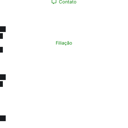
Contato
(12) 98193.0165
contato@sinprotaubateeregiao.org.br
sinpropinda@gmail.com
Filiação
Política de Privacidade
© Copyright 2015 - 2026
SINPRO Taubaté e Região. Todos os direitos reservados.