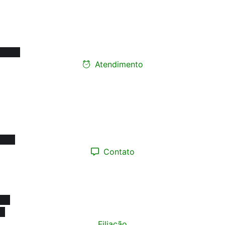
Rua Carneiro de Souza, 66 - sala 76
Edifício Santa Marina - Centro
12010-070 - Taubaté/SP
Atendimento
Ligue e faça seu
agendamento presencial
Segunda a Sexta-feira:
08h às 17h
Contato
(12) 98193.0165
contato@sinprotaubateeregiao.org.br
sinpropinda@gmail.com
Filiação