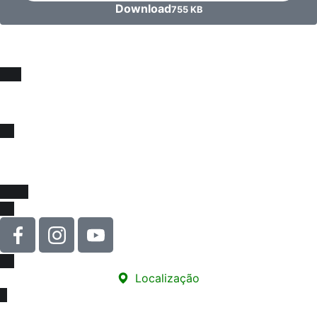
Download
755 KB
Fique sócio, juntos
somos mais fortes !
Venha se associar e juntar-se a força que impulsiona
melhorias na educação e na valorização da nossa classe!
Localização
Sede