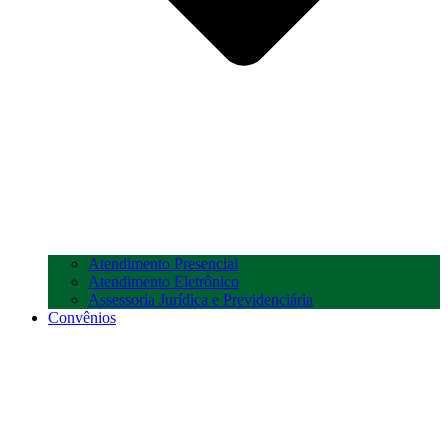
Atendimento Presencial
Atendimento Eletrônico
Assessoria Jurídica e Previdenciária
Convênios