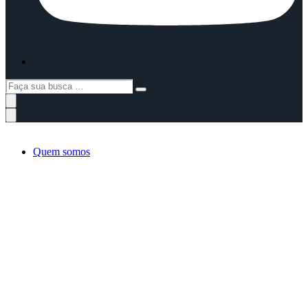
Faça
sua
busca
…
Quem somos