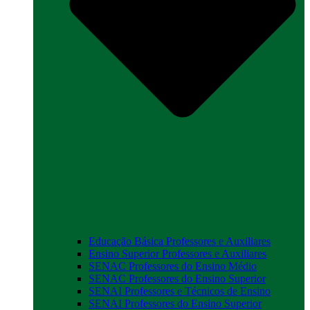
Educação Básica Professores e Auxiliares
Ensino Superior Professores e Auxiliares
SENAC Professores do Ensino Médio
SENAC Professores do Ensino Superior
SENAI Professores e Técnicos de Ensino
SENAI Professores do Ensino Superior