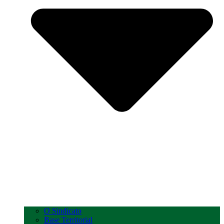
O Sindicato
Base Territorial