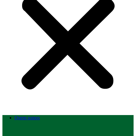
Quem somos