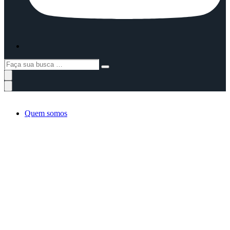
Faça
sua
busca
…
Quem somos