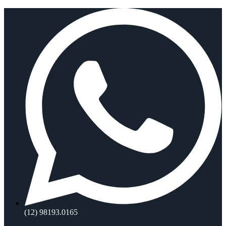
Ir
para
o
conteúdo
(12) 98193.0165