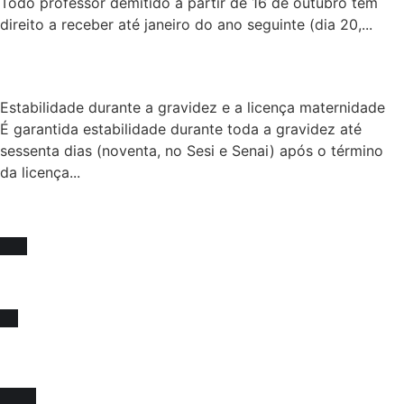
Todo professor demitido a partir de 16 de outubro tem
direito a receber até janeiro do ano seguinte (dia 20,...
Estabilidade durante a gravidez e a licença maternidade
É garantida estabilidade durante toda a gravidez até
sessenta dias (noventa, no Sesi e Senai) após o término
da licença...
Fique sócio, juntos
somos mais fortes !
Venha se associar e juntar-se a força que impulsiona
melhorias na educação e na valorização da nossa classe!