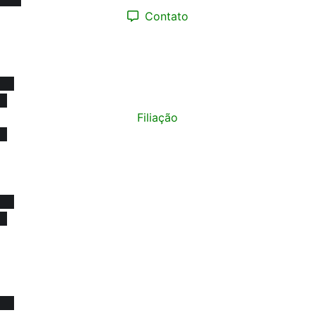
Contato
(12) 98193.0165
contato@sinprotaubateeregiao.org.br
sinpropinda@gmail.com
Filiação
Política de Privacidade
© Copyright 2015 - 2026
SINPRO Taubaté e Região. Todos os direitos reservados.