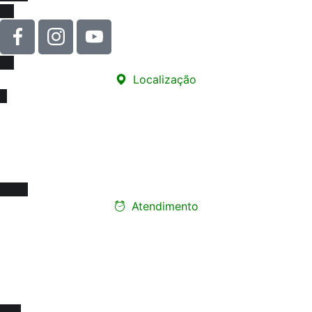
Localização
Sede
Rua Carneiro de Souza, 66 - sala 76
Edifício Santa Marina - Centro
12010-070 - Taubaté/SP
Atendimento
Ligue e faça seu
agendamento presencial
Segunda a Sexta-feira:
08h às 17h