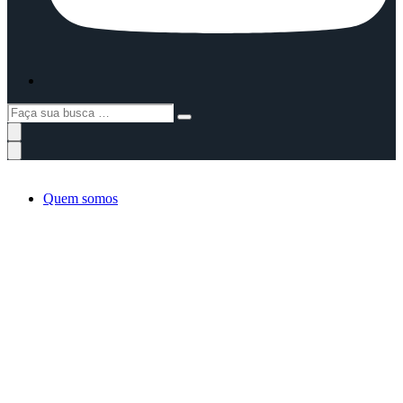
Faça
sua
busca
…
Quem somos