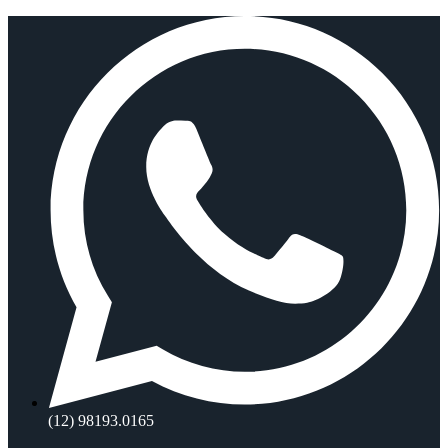
Ir
para
o
conteúdo
(12) 98193.0165