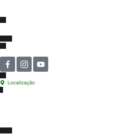
Fique sócio, juntos
somos mais fortes !
Venha se associar e juntar-se a força que impulsiona melh
Localização
Sede
Rua Carneiro de Souza, 66 - sala 76
Edifício Santa Marina - Centro
12010-070 - Taubaté/SP