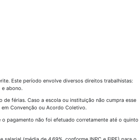
te. Este período envolve diversos direitos trabalhistas:
l e abono.
 de férias. Caso a escola ou instituição não cumpra esse
sta em Convenção ou Acordo Coletivo.
e o pagamento não foi efetuado corretamente até o quinto
te salarial (média de 4,69%, conforme INPC e FIPE) para o