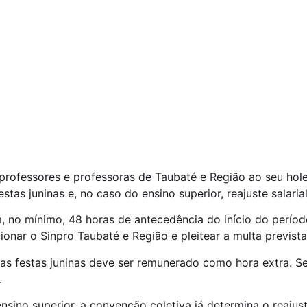
rofessores e professoras de Taubaté e Região ao seu holeri
stas juninas e, no caso do ensino superior, reajuste salaria
no mínimo, 48 horas de antecedência do início do período
cionar o Sinpro Taubaté e Região e pleitear a multa previ
as festas juninas deve ser remunerado como hora extra. S
.
nsino superior, a convenção coletiva já determina o reajus