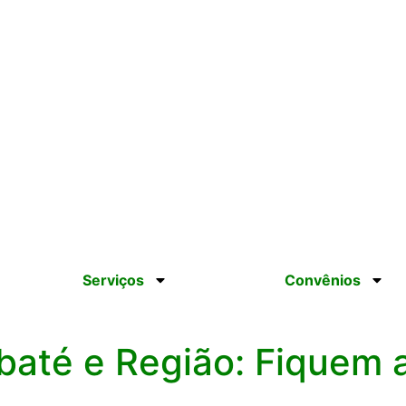
br
Serviços
Convênios
baté e Região: Fiquem a