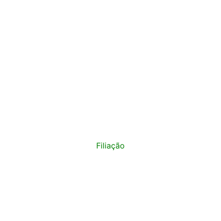
o presencial
Filiação