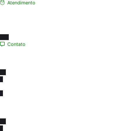
Atendimento
Ligue e faça seu agendament
Segunda a Sexta-feira:
08h às 17h
Contato
(12) 98193.0165
contato@sinprotaubateeregiao.org.br
sinpropinda@gmail.com