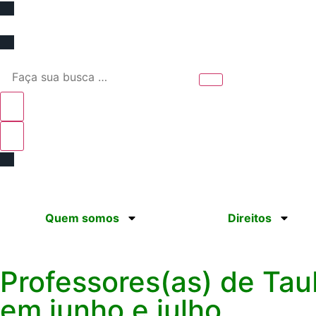
(12) 98193.0165
contato@sinprotaubateeregiao.org.
Quem somos
Direitos
Professores(as) de Tau
em junho e julho