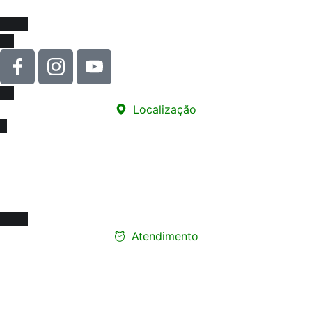
Localização
Sede
Rua Carneiro de Souza, 66 - sala 76
Edifício Santa Marina - Centro
12010-070 - Taubaté/SP
Atendimento
Ligue e faça seu
agendamento presencial
Segunda a Sexta-feira: