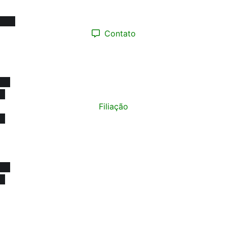
08h às 17h
Contato
(12) 98193.0165
contato@sinprotaubateeregiao.org.br
sinpropinda@gmail.com
Filiação
Política de Privacidade
© Copyright 2015 - 2026
SINPRO Taubaté e Região. Todos os direitos reservados.