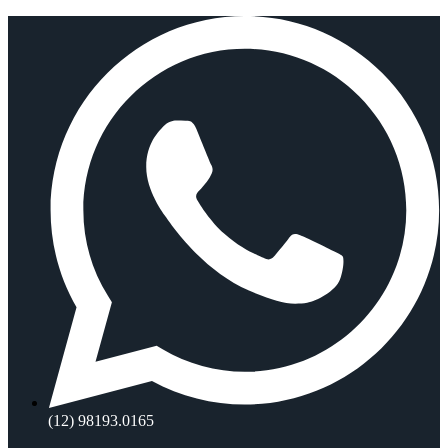
Ir
para
o
conteúdo
(12) 98193.0165