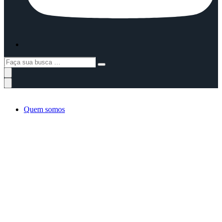
Faça
sua
busca
…
Quem somos