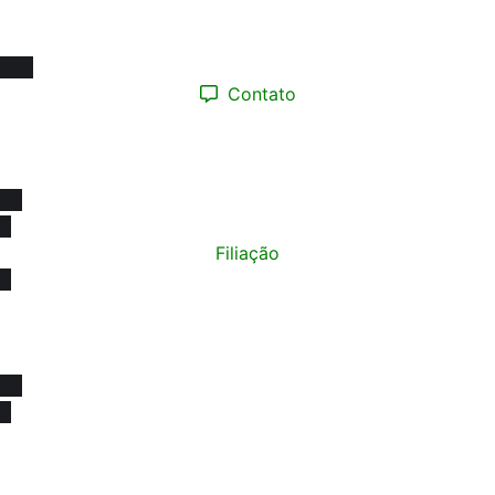
08h às 17h
Contato
(12) 98193.0165
contato@sinprotaubateeregiao.org.br
sinpropinda@gmail.com
Filiação
Política de Privacidade
© Copyright 2015 - 2026
SINPRO Taubaté e Região. Todos os direitos reservados.