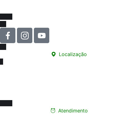
melhorias na educação e na valorização da nossa classe!
Localização
Sede
Rua Carneiro de Souza, 66 - sala 76
Edifício Santa Marina - Centro
12010-070 - Taubaté/SP
Atendimento
Ligue e faça seu
agendamento presencial
Segunda a Sexta-feira: