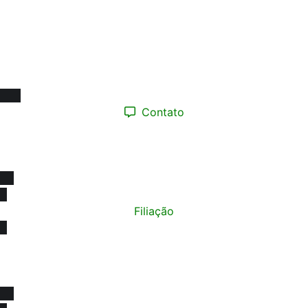
Ligue e faça seu
agendamento presencial
Segunda a Sexta-feira:
08h às 17h
Contato
(12) 98193.0165
contato@sinprotaubateeregiao.org.br
sinpropinda@gmail.com
Filiação