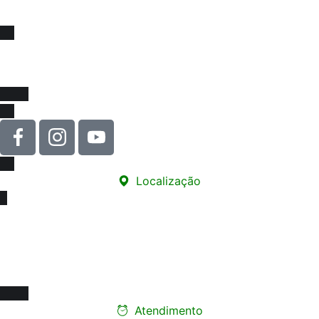
somos mais fortes !
Venha se associar e juntar-se a força que impulsiona
melhorias na educação e na valorização da nossa classe!
Localização
Sede
Rua Carneiro de Souza, 66 - sala 76
Edifício Santa Marina - Centro
12010-070 - Taubaté/SP
Atendimento