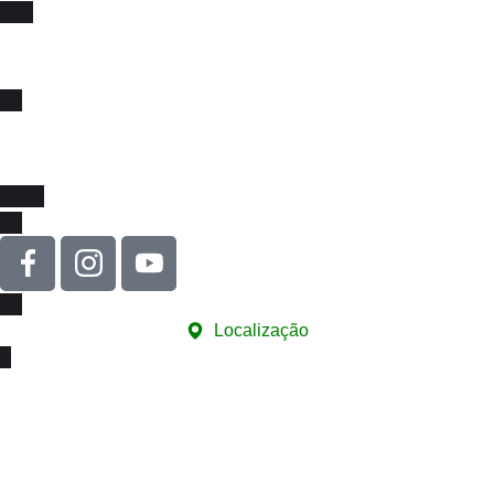
Fique sócio, juntos
somos mais fortes !
Venha se associar e juntar-se a força que impulsiona
melhorias na educação e na valorização da nossa classe!
Localização
Sede
Rua Carneiro de Souza, 66 - sala 76
Edifício Santa Marina - Centro
12010-070 - Taubaté/SP