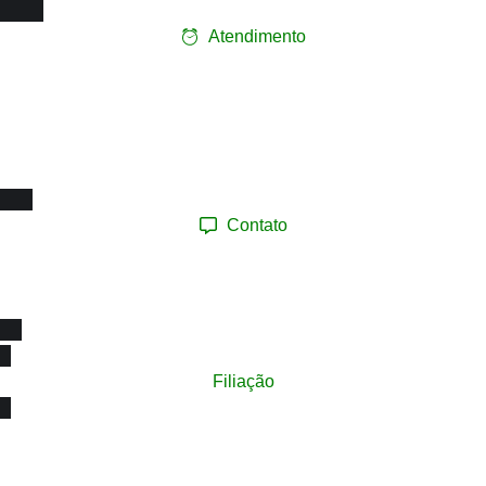
Atendimento
Ligue e faça seu
agendamento presencial
Segunda a Sexta-feira:
08h às 17h
Contato
(12) 98193.0165
contato@sinprotaubateeregiao.org.br
sinpropinda@gmail.com
Filiação