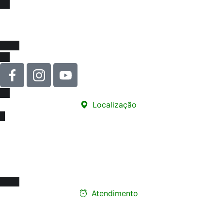
Venha se associar e juntar-se a força que impulsiona
melhorias na educação e na valorização da nossa classe!
Localização
Sede
Rua Carneiro de Souza, 66 - sala 76
Edifício Santa Marina - Centro
12010-070 - Taubaté/SP
Atendimento
Ligue e faça seu