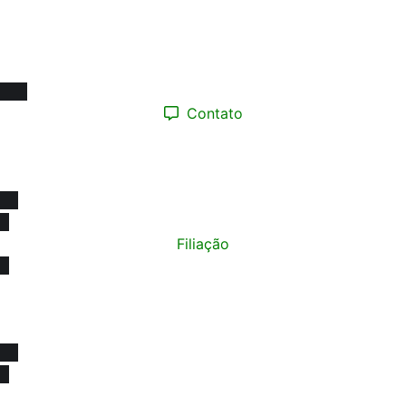
agendamento presencial
Segunda a Sexta-feira:
08h às 17h
Contato
(12) 98193.0165
contato@sinprotaubateeregiao.org.br
sinpropinda@gmail.com
Filiação
Política de Privacidade