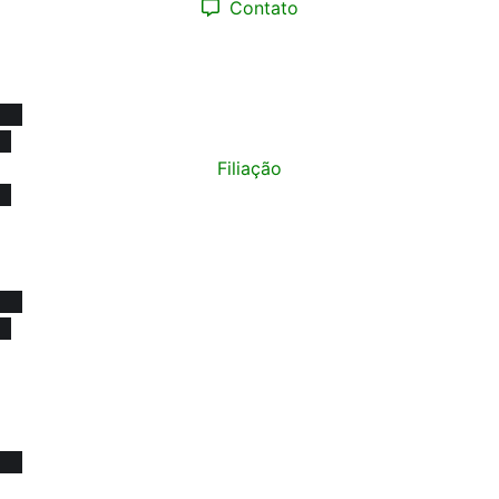
Contato
(12) 98193.0165
contato@sinprotaubateeregiao.org.br
sinpropinda@gmail.com
Filiação
Política de Privacidade
© Copyright 2015 - 2026
SINPRO Taubaté e Região. Todos os direitos reservados.