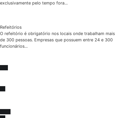
exclusivamente pelo tempo fora...
Refeitórios
O refeitório é obrigatório nos locais onde trabalham mais
de 300 pessoas. Empresas que possuem entre 24 e 300
funcionários...
Fique sócio, juntos
somos mais fortes !
Venha se associar e juntar-se a força que impulsiona
melhorias na educação e na valorização da nossa classe!