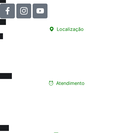
Localização
Sede
Rua Carneiro de Souza, 66 - sala 76
Edifício Santa Marina - Centro
12010-070 - Taubaté/SP
Atendimento
Ligue e faça seu
agendamento presencial
Segunda a Sexta-feira:
08h às 17h