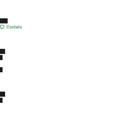
Segunda a Sexta-feira:
08h às 17h
Contato
(12) 98193.0165
contato@sinprotaubateeregiao.org.br
sinpropinda@gmail.com
© Copyrigh