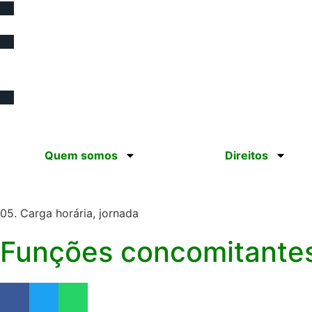
(12) 98193.0165
contato@sinprotaubateeregiao.org.
Quem somos
Direitos
05. Carga horária, jornada
Funções concomitante