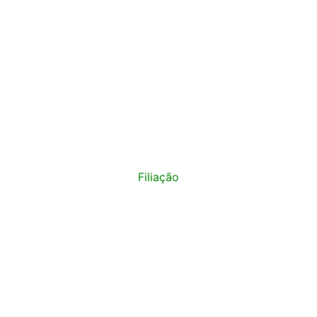
Filiação
Política de Privacidade
t 2015 - 2026
SINPRO Taubaté e Região. Todos os direitos