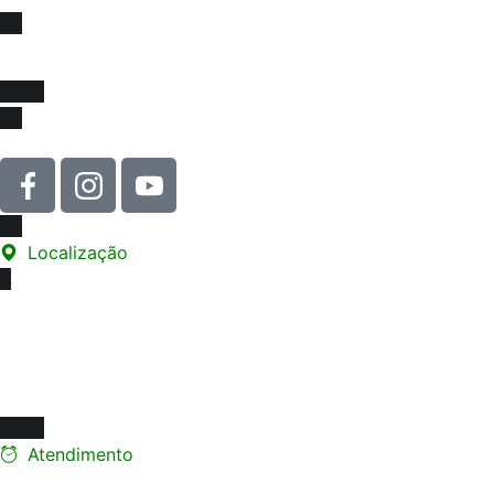
Venha se associar e juntar-se a força que impulsiona melh
Localização
Sede
Rua Carneiro de Souza, 66 - sala 76
Edifício Santa Marina - Centro
12010-070 - Taubaté/SP
Atendimento
Ligue e faça seu agendament