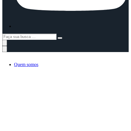
Faça
sua
busca
…
Quem somos