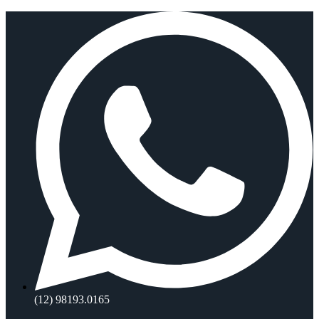
Ir
para
o
conteúdo
(12) 98193.0165