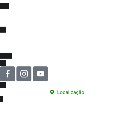
Fique sócio, juntos
somos mais fortes !
Venha se associar e juntar-se a força que impulsiona
melhorias na educação e na valorização da nossa classe!
Localização
Sede
Rua Carneiro de Souza, 66 - sala 76
Edifício Santa Marina - Centro
12010-070 - Taubaté/SP