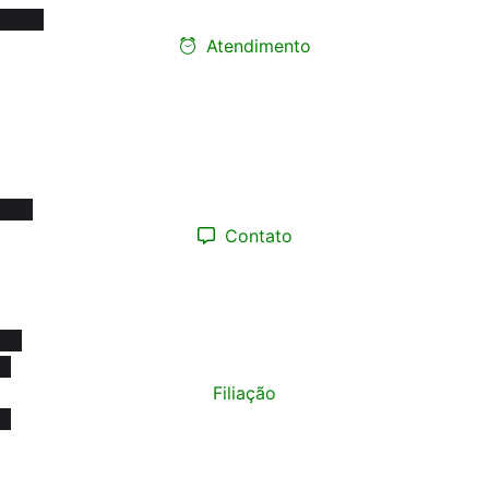
Atendimento
Ligue e faça seu
agendamento presencial
Segunda a Sexta-feira:
08h às 17h
Contato
(12) 98193.0165
contato@sinprotaubateeregiao.org.br
sinpropinda@gmail.com
Filiação