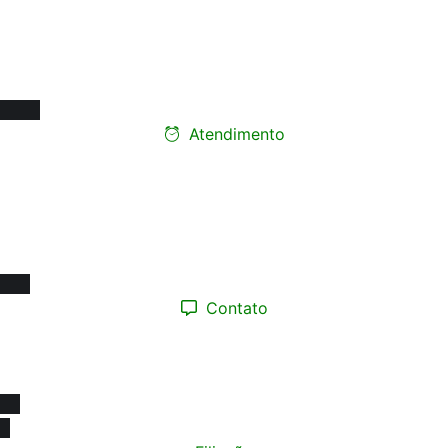
Rua Carneiro de Souza, 66 - sala 76
Edifício Santa Marina - Centro
12010-070 - Taubaté/SP
Atendimento
Ligue e faça seu
agendamento presencial
Segunda a Sexta-feira:
08h às 17h
Contato
(12) 98193.0165
contato@sinprotaubateeregiao.org.br
sinpropinda@gmail.com