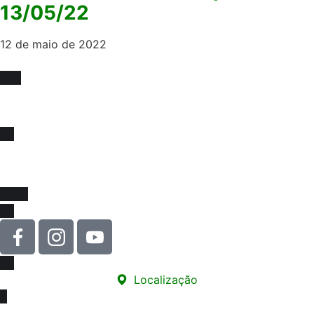
13/05/22
12 de maio de 2022
Fique sócio, juntos
somos mais fortes !
Venha se associar e juntar-se a força que impulsiona
melhorias na educação e na valorização da nossa classe!
Localização
Sede