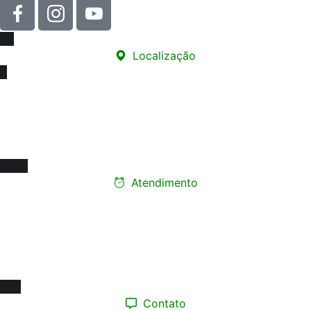
Localização
Sede
Rua Carneiro de Souza, 66 - sala 76
Edifício Santa Marina - Centro
12010-070 - Taubaté/SP
Atendimento
Ligue e faça seu
agendamento presencial
Segunda a Sexta-feira:
08h às 17h
Contato