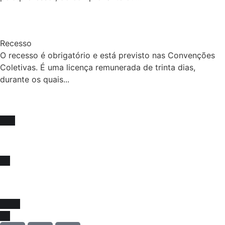
Recesso
O recesso é obrigatório e está previsto nas Convenções
Coletivas. É uma licença remunerada de trinta dias,
durante os quais...
Fique sócio, juntos
somos mais fortes !
Venha se associar e juntar-se a força que impulsiona
melhorias na educação e na valorização da nossa classe!